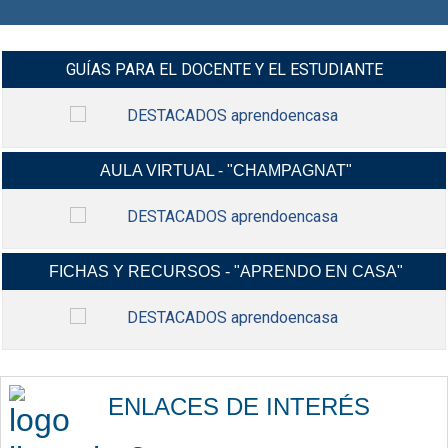
GUÍAS PARA EL DOCENTE Y EL ESTUDIANTE
AULA VIRTUAL - "CHAMPAGNAT"
MANUALES Y VIDEO-TUTORIALES G-
INGRESAR
SUIT Y CLASROOM Y MÁS...
FICHAS Y RECURSOS - "APRENDO EN CASA"
INGRESA A TU AULA VIRTUAL,
INGRESAR
USANDO TU CORREO ELECTRÓNICO
INSTITUCIONAL.
FICHAS CONTEXTUALIZADAS,
INGRESAR
RECURSOS EDUCATIVOS,
ENLACES DE INTERÉS
ACTIVIDADES Y MÁS...