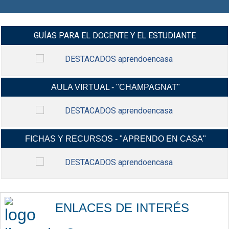
GUÍAS PARA EL DOCENTE Y EL ESTUDIANTE
AULA VIRTUAL - "CHAMPAGNAT"
MANUALES Y VIDEO-TUTORIALES G-
INGRESAR
SUIT Y CLASROOM Y MÁS...
FICHAS Y RECURSOS - "APRENDO EN CASA"
INGRESA A TU AULA VIRTUAL,
INGRESAR
USANDO TU CORREO ELECTRÓNICO
INSTITUCIONAL.
FICHAS CONTEXTUALIZADAS,
INGRESAR
RECURSOS EDUCATIVOS,
ENLACES DE INTERÉS
ACTIVIDADES Y MÁS...