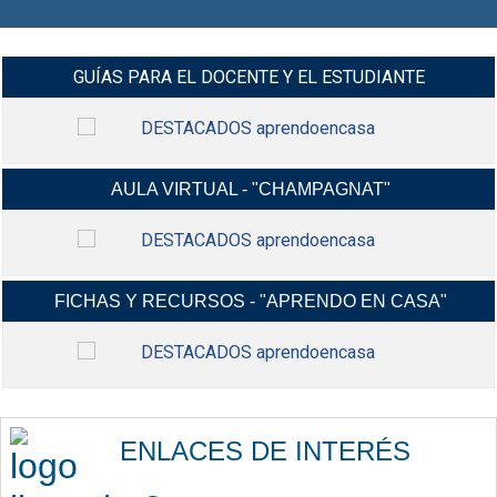
GUÍAS PARA EL DOCENTE Y EL ESTUDIANTE
AULA VIRTUAL - "CHAMPAGNAT"
MANUALES Y VIDEO-TUTORIALES G-
INGRESAR
SUIT Y CLASROOM Y MÁS...
FICHAS Y RECURSOS - "APRENDO EN CASA"
INGRESA A TU AULA VIRTUAL,
INGRESAR
USANDO TU CORREO ELECTRÓNICO
INSTITUCIONAL.
FICHAS CONTEXTUALIZADAS,
INGRESAR
RECURSOS EDUCATIVOS,
ENLACES DE INTERÉS
ACTIVIDADES Y MÁS...