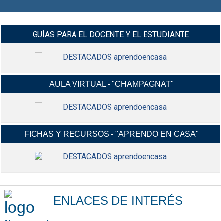
GUÍAS PARA EL DOCENTE Y EL ESTUDIANTE
AULA VIRTUAL - "CHAMPAGNAT"
MANUALES Y VIDEO-TUTORIALES G-
INGRESAR
SUIT Y CLASROOM Y MÁS...
FICHAS Y RECURSOS - "APRENDO EN CASA"
INGRESA A TU AULA VIRTUAL,
INGRESAR
USANDO TU CORREO ELECTRÓNICO
INSTITUCIONAL.
FICHAS CONTEXTUALIZADAS,
INGRESAR
RECURSOS EDUCATIVOS,
ENLACES DE INTERÉS
ACTIVIDADES Y MÁS...