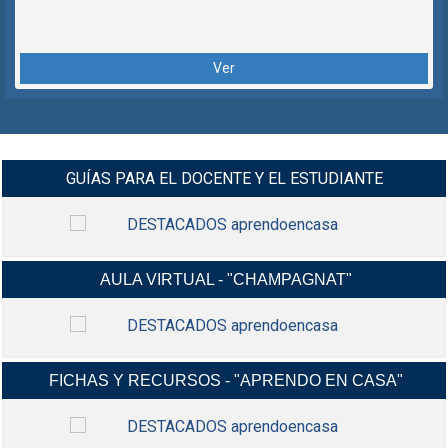
Ver
GUÍAS PARA EL DOCENTE Y EL ESTUDIANTE
AULA VIRTUAL - "CHAMPAGNAT"
MANUALES Y VIDEO-TUTORIALES G-
INGRESAR
SUIT Y CLASROOM Y MÁS...
FICHAS Y RECURSOS - "APRENDO EN CASA"
INGRESA A TU AULA VIRTUAL,
INGRESAR
USANDO TU CORREO ELECTRÓNICO
INSTITUCIONAL.